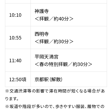
神護寺
10:10
＜拝観／約40分＞
西明寺
10:55
＜拝観／約30分＞
平岡天満宮
11:40
＜春の特別拝観／約30分＞
12:50頃
京都駅（解散）
※交通渋滞等の影響で滞在時間が短くなる場合があ
ります。
※坂道や階段が多いので、歩きやすい服装、履物での