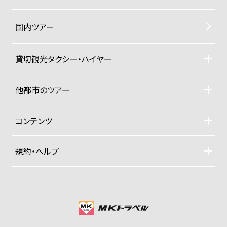
国内ツアー
貸切観光タクシー・ハイヤー
貸切観光タクシー・ハイヤーTOP
車両ラインナップと料金
他都市のツアー
ご利用規約
札幌観光タクシーツアー
東京観光タクシーツアー
コンテンツ
沖縄ヨットクルーザー
ドライバー紹介
四季折々の京都紀行
規約・ヘルプ
大手旅行社パックツアー
募集型企画旅行約款
プライベートジャンボ空港送迎便
お支払い方法
グッズ販売
プライバシーポリシー
会社概要
MKグループTOP