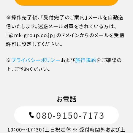
※操作完了後、「受付完了のご案内」メールを自動送
7日目に当たる日以前
30%
信いたします。迷惑メール対策をされている方は､
「@mk-group.co.jp」のドメインからのメールを受信
旅行開始日の前日
40%
許可に設定してください。
旅行開始日の当日
50%
※
プライバシーポリシー
および
旅行規約
をご確認の
上、ご予約ください。
旅行開始後又は無連絡
100%
お電話
080-9150-7173
10：00～17：30（土日祝定休 ※ 受付時間外および土