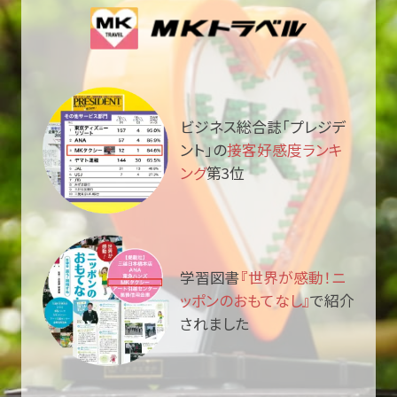
ビジネス総合誌「プレジデ
ント」の
接客好感度ランキ
ング
第3位
学習図書
『世界が感動！ニ
ッポンのおもてなし』
で紹介
されました