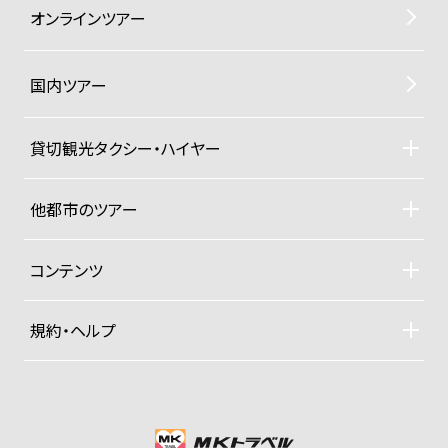
オンラインツアー
国内ツアー
貸切観光タクシー・ハイヤー
貸切観光タクシー・ハイヤーTOP
車両ラインナップと料金
他都市のツアー
ご利用規約
札幌観光タクシーツアー
東京観光タクシーツアー
コンテンツ
沖縄ヨットクルーザー
ドライバー紹介
四季折々の京都紀行
規約・ヘルプ
大手旅行社パックツアー
募集型企画旅行約款
プライベートジャンボ空港送迎便
お支払い方法
グッズ販売
プライバシーポリシー
会社概要