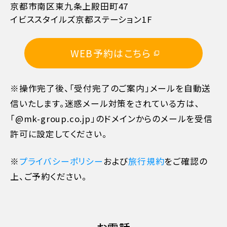
京都市南区東九条上殿田町47
イビススタイルズ京都ステーション1F
11日目に当たる日以前
無料
WEB予約はこちら
10日目に当たる日以前
20%
※操作完了後、「受付完了のご案内」メールを自動送
7日目に当たる日以前
30%
信いたします。迷惑メール対策をされている方は､
「@mk-group.co.jp」のドメインからのメールを受信
旅行開始日の前日
40%
許可に設定してください。
旅行開始日の当日
50%
※
プライバシーポリシー
および
旅行規約
をご確認の
上、ご予約ください。
旅行開始後又は無連絡
100%