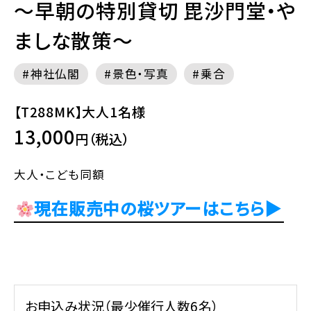
～早朝の特別貸切 毘沙門堂・や
ましな散策～
神社仏閣
景色・写真
乗合
【T288MK】大人1名様
13,000
円（税込）
大人・こども同額
現在販売中の桜ツアーはこちら▶
お申込み状況（最少催行人数6名）