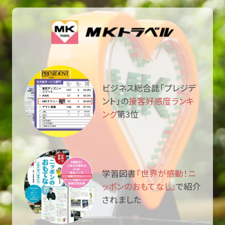
ビジネス総合誌「プレジデ
ント」の
接客好感度ランキ
ング
第3位
学習図書
『世界が感動！ニ
ッポンのおもてなし』
で紹介
されました