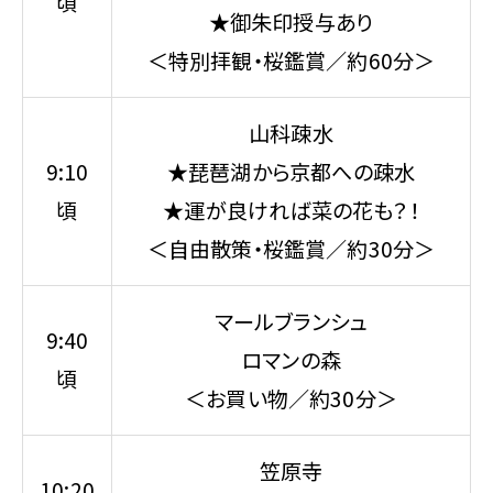
頃
★御朱印授与あり
＜特別拝観・桜鑑賞／約60分＞
山科疎水
9:10
★琵琶湖から京都への疎水
頃
★運が良ければ菜の花も？！
＜自由散策・桜鑑賞／約30分＞
マールブランシュ
9:40
ロマンの森
頃
＜お買い物／約30分＞
笠原寺
10:20