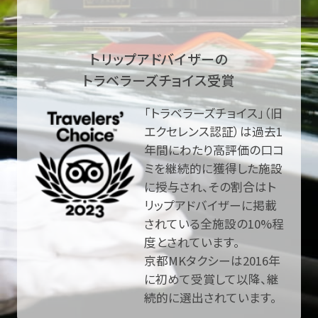
トリップアドバイザーの
トラベラーズチョイス受賞
「トラベラーズチョイス」（旧
エクセレンス認証）は過去1
年間にわたり高評価の口コ
ミを継続的に獲得した施設
に授与され、その割合はト
リップアドバイザーに掲載
されている全施設の10%程
度とされています。
京都MKタクシーは2016年
に初めて受賞して以降、継
続的に選出されています。