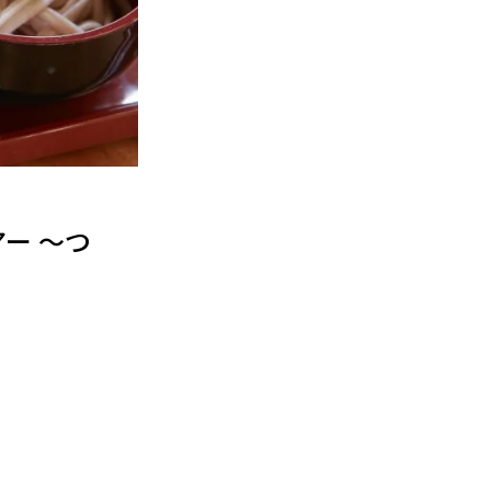
アー ～つ