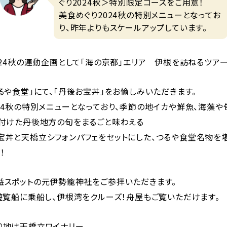
ぐり2024秋＞特別限定コースをご用意！
美食めぐり2024秋の特別メニューとなってお
り、昨年よりもスケールアップしています。
024秋の連動企画として「海の京都」エリア 伊根を訪ねるツアー
るや食堂」にて、「丹後お宝丼」をお愉しみいただきます。
24秋の特別メニューとなっており、季節の地イカや鮮魚、海藻や
り付けた丹後地方の旬をまるごと味わえる
宝丼と天橋立シフォンパフェをセットにした、つるや食堂名物を
！
益スポットの元伊勢籠神社をご参拝いただきます。
遊覧船に乗船し、伊根湾をクルーズ！舟屋もご覧いただけます。
り地は天橋立ワイナリー。