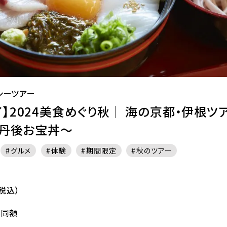
シーツアー
】2024美食めぐり秋｜ 海の京都・伊根ツ
 丹後お宝丼～
グルメ
体験
期間限定
秋のツアー
税込）
も同額