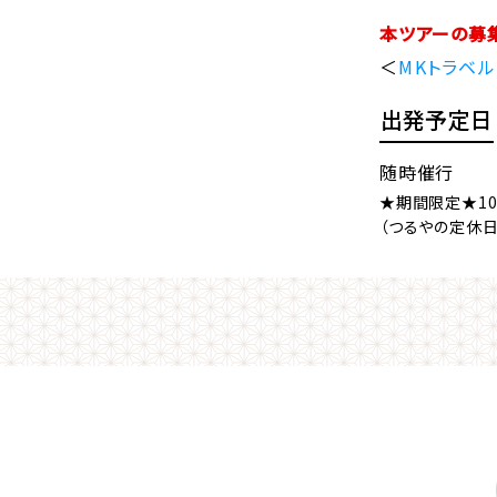
本ツアーの募
＜
MKトラベル
出発予定日
随時催行
★期間限定★10
（つるやの定休