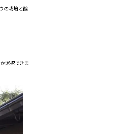
ウの栽培と醸
スか選択できま