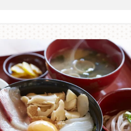
募集終了】2024美食めぐり秋｜ 海の京都・伊根ツアー ～つるや食堂 丹後お宝丼