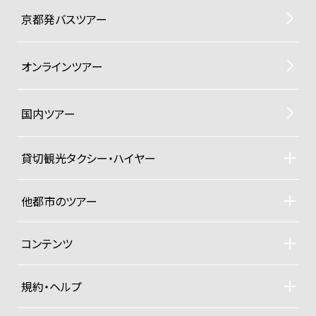
京都発バスツアー
オンラインツアー
国内ツアー
貸切観光タクシー・ハイヤー
貸切観光タクシー・ハイヤーTOP
車両ラインナップと料金
他都市のツアー
ご利用規約
札幌観光タクシーツアー
東京観光タクシーツアー
コンテンツ
沖縄ヨットクルーザー
ドライバー紹介
四季折々の京都紀行
規約・ヘルプ
大手旅行社パックツアー
募集型企画旅行約款
プライベートジャンボ空港送迎便