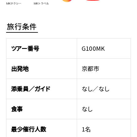
旅行条件
ツアー番号
G100MK
出発地
京都市
添乗員／ガイド
なし／なし
食事
なし
最少催行人数
1名