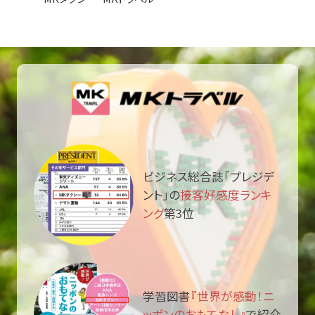
ビジネス総合誌「プレジデ
ント」の
接客好感度ランキ
ング
第3位
学習図書
『世界が感動！ニ
ッポンのおもてなし』
で紹介