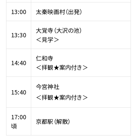
13:00
太秦映画村（出発）
大覚寺（大沢の池）
13:30
＜見学＞
仁和寺
14:40
＜拝観★案内付き＞
今宮神社
15:40
＜拝観★案内付き＞
17:00
京都駅（解散）
頃