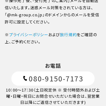
※操作完了後、「受付完了のご案内」メールを自動送
7日目に当たる日以前
30%
信いたします。迷惑メール対策をされている方は､
「@mk-group.co.jp」のドメインからのメールを受信
旅行開始日の前日
40%
許可に設定してください。
旅行開始日の当日
50%
※
プライバシーポリシー
および
旅行規約
をご確認の
上、ご予約ください。
旅行開始後又は無連絡
100%
お電話
080-9150-7173
10：00～17：30（土日祝定休 ※ 受付時間外および土
曜・日曜・祝日にお問合せいただいた場合は、翌営業
日以降にご返信させていただきます)