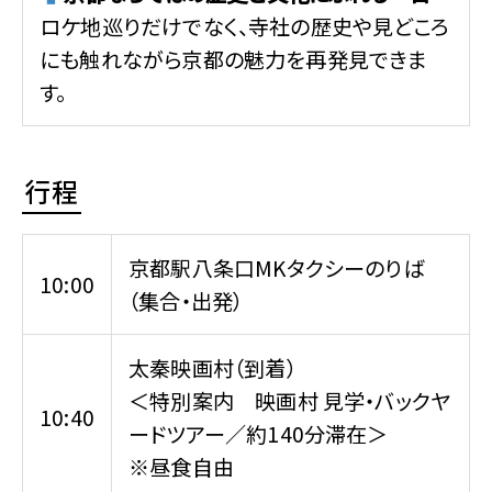
ロケ地巡りだけでなく、寺社の歴史や見どころ
にも触れながら京都の魅力を再発見できま
す。
行程
京都駅八条口MKタクシーのりば
10:00
（集合・出発）
太秦映画村（到着）
＜特別案内 映画村 見学・バックヤ
10:40
ードツアー／約140分滞在＞
※昼食自由