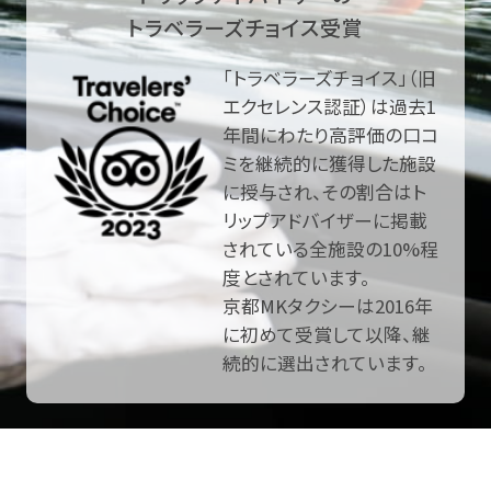
トラベラーズチョイス受賞
「トラベラーズチョイス」（旧
エクセレンス認証）は過去1
年間にわたり高評価の口コ
ミを継続的に獲得した施設
に授与され、その割合はト
リップアドバイザーに掲載
されている全施設の10%程
度とされています。
京都MKタクシーは2016年
に初めて受賞して以降、継
続的に選出されています。