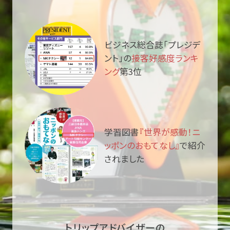
ビジネス総合誌「プレジデ
ント」の
接客好感度ランキ
ング
第3位
学習図書
『世界が感動！ニ
ッポンのおもてなし』
で紹介
されました
トリップアドバイザーの