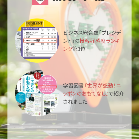
ビジネス総合誌「プレジデ
ント」の
接客好感度ランキ
ング
第3位
学習図書
『世界が感動！ニ
ッポンのおもてなし』
で紹介
されました