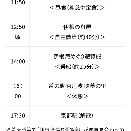
11:50
＜昼食（神慈や定食）＞
12:50
伊根の舟屋
頃
＜自由散策（約40分）＞
伊根湾めぐり遊覧船
14:00
＜乗船（約25分）＞
16：
道の駅 京丹波 味夢の里
00
＜休憩＞
17:30
京都駅（解散）
※荒天時等で「伊根湾巡り遊覧船」が運航見合わせの