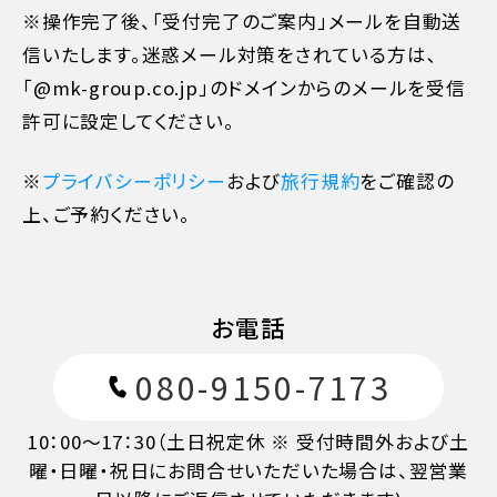
※操作完了後、「受付完了のご案内」メールを自動送
信いたします。迷惑メール対策をされている方は､
旅行開始日の前日
40%
「@mk-group.co.jp」のドメインからのメールを受信
許可に設定してください。
旅行開始日の当日
50%
※
プライバシーポリシー
および
旅行規約
をご確認の
旅行開始後又は無連絡
100%
上、ご予約ください。
お電話
080-9150-7173
10：00～17：30（土日祝定休 ※ 受付時間外および土
曜・日曜・祝日にお問合せいただいた場合は、翌営業