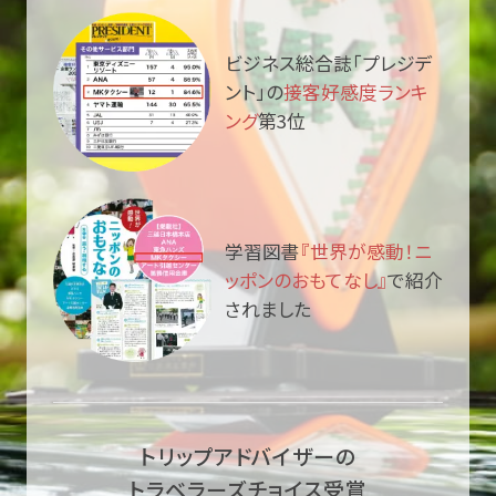
ビジネス総合誌「プレジデ
ント」の
接客好感度ランキ
ング
第3位
学習図書
『世界が感動！ニ
ッポンのおもてなし』
で紹介
されました
トリップアドバイザーの
トラベラーズチョイス受賞