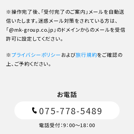
※操作完了後、「受付完了のご案内」メールを自動送
7日目に当たる日以前
30%
信いたします。迷惑メール対策をされている方は､
「@mk-group.co.jp」のドメインからのメールを受信
旅行開始日の前日
40%
許可に設定してください。
旅行開始日の当日
50%
※
プライバシーポリシー
および
旅行規約
をご確認の
上、ご予約ください。
旅行開始後又は無連絡
100%
お電話
075-778-5489
電話受付：9：00〜18：00