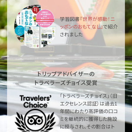
学習図書
『世界が感動！ニ
ッポンのおもてなし』
で紹介
されました
トリップアドバイザーの
トラベラーズチョイス受賞
「トラベラーズチョイス」（旧
エクセレンス認証）は過去1
年間にわたり高評価の口コ
ミを継続的に獲得した施設
に授与され、その割合はト