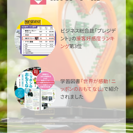
ビジネス総合誌「プレジデ
ント」の
接客好感度ランキ
ング
第3位
学習図書
『世界が感動！ニ
ッポンのおもてなし』
で紹介
されました