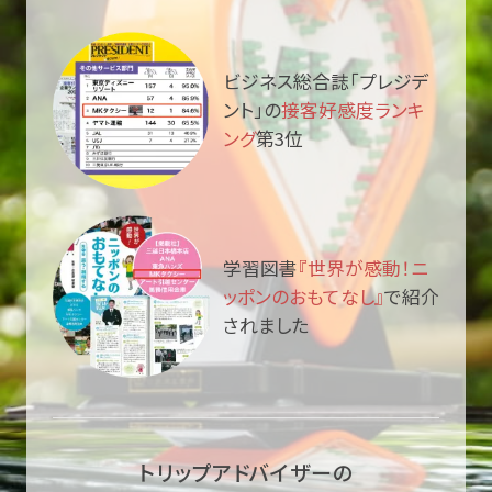
ビジネス総合誌「プレジデ
ント」の
接客好感度ランキ
ング
第3位
学習図書
『世界が感動！ニ
ッポンのおもてなし』
で紹介
されました
トリップアドバイザーの