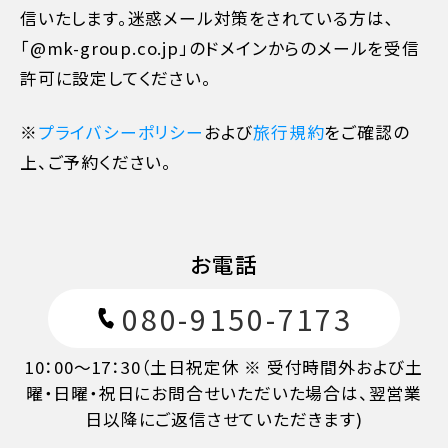
信いたします。迷惑メール対策をされている方は､
旅行開始日の前日
40%
「@mk-group.co.jp」のドメインからのメールを受信
許可に設定してください。
旅行開始日の当日
50%
※
プライバシーポリシー
および
旅行規約
をご確認の
旅行開始後又は無連絡
100%
上、ご予約ください。
お電話
080-9150-7173
10：00～17：30（土日祝定休 ※ 受付時間外および土
曜・日曜・祝日にお問合せいただいた場合は、翌営業
日以降にご返信させていただきます)