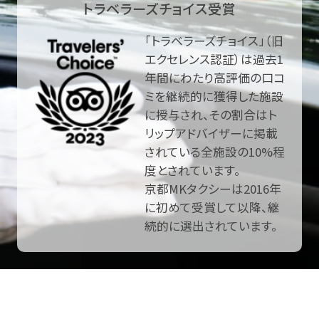
トラベラーズチョイス受賞
「トラベラーズチョイス」（旧
エクセレンス認証）は過去1
年間にわたり高評価の口コ
ミを継続的に獲得した施設
に授与され、その割合はト
リップアドバイザーに掲載
されている全施設の10%程
度とされています。
京都MKタクシーは2016年
に初めて受賞して以降、継
続的に選出されています。