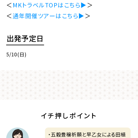
＜
MKトラベルTOPはこちら▶
＞
＜
通年開催ツアーはこちら▶
＞
出発予定日
5/10(日)
イチ押しポイント
・五穀豊穣祈願と早乙女による田植