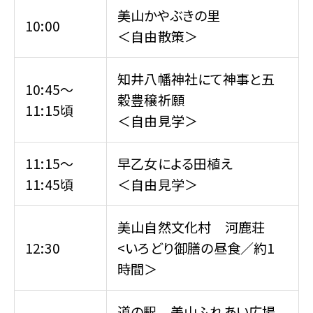
美山かやぶきの里
10:00
＜自由散策＞
知井八幡神社にて神事と五
10:45～
穀豊穣祈願
11:15頃
＜自由見学＞
11:15～
早乙女による田植え
11:45頃
＜自由見学＞
美山自然文化村 河鹿荘
12:30
<いろどり御膳の昼食／約1
時間＞
道の駅 美山ふれあい広場