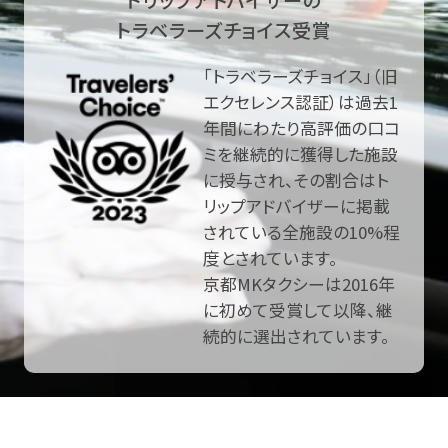
トラベラーズチョイス受賞
「トラベラーズチョイス」（旧
エクセレンス認証）は過去1
年間にわたり高評価の口コ
ミを継続的に獲得した施設
に授与され、その割合はト
リップアドバイザーに掲載
されている全施設の10%程
度とされています。
京都MKタクシーは2016年
に初めて受賞して以降、継
続的に選出されています。