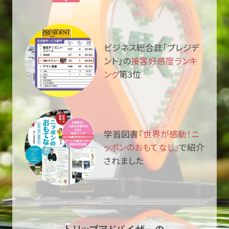
ビジネス総合誌「プレジデ
ント」の
接客好感度ランキ
ング
第3位
学習図書
『世界が感動！ニ
ッポンのおもてなし』
で紹介
されました
トリップアドバイザーの