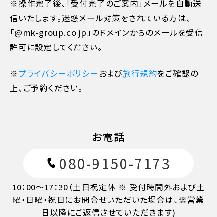
※操作完了後、「受付完了のご案内」メールを自動送
旅行開始日の前日
40%
信いたします。迷惑メール対策をされている方は､
「@mk-group.co.jp」のドメインからのメールを受信
旅行開始日の当日
50%
許可に設定してください。
※
プライバシーポリシー
および
旅行規約
をご確認の
旅行開始後又は無連絡
100%
上、ご予約ください。
お電話
080-9150-7173
10：00～17：30（土日祝定休 ※ 受付時間外および土
曜・日曜・祝日にお問合せいただいた場合は、翌営業
日以降にご返信させていただきます)