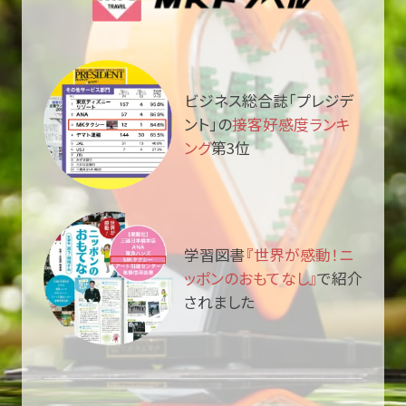
ビジネス総合誌「プレジデ
ント」の
接客好感度ランキ
ング
第3位
学習図書
『世界が感動！ニ
ッポンのおもてなし』
で紹介
されました