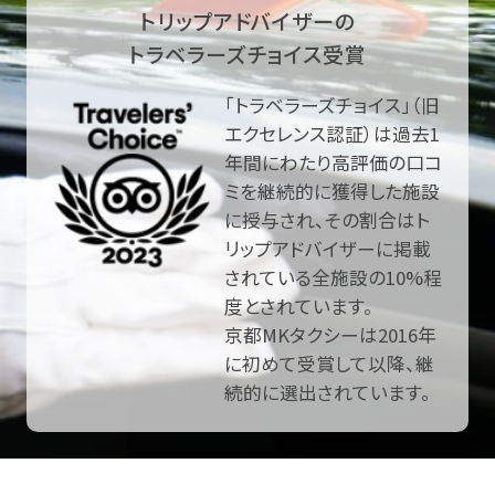
トリップアドバイザーの
トラベラーズチョイス受賞
「トラベラーズチョイス」（旧
エクセレンス認証）は過去1
年間にわたり高評価の口コ
ミを継続的に獲得した施設
に授与され、その割合はト
リップアドバイザーに掲載
されている全施設の10%程
度とされています。
京都MKタクシーは2016年
に初めて受賞して以降、継
続的に選出されています。