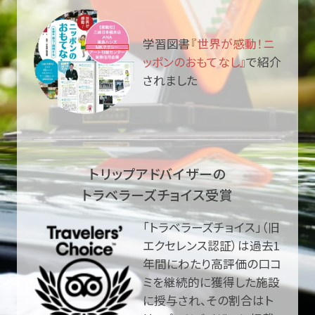
学習図書
『世界が感動！ニ
ッポンのおもてなし』
で紹介
されました
トリップアドバイザーの
トラベラーズチョイス受賞
「トラベラーズチョイス」（旧
エクセレンス認証）は過去1
年間にわたり高評価の口コ
ミを継続的に獲得した施設
に授与され、その割合はト