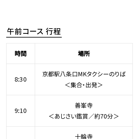
午前コース 行程
時間
場所
京都駅八条口MKタクシーのりば
8:30
＜集合・出発＞
善峯寺
9:10
＜あじさい鑑賞／約70分＞
十輪寺