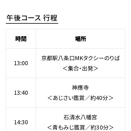
午後コース 行程
時間
場所
京都駅八条口MKタクシーのりば
13:00
＜集合・出発＞
神應寺
13:40
＜あじさい鑑賞／約40分＞
石清水八幡宮
14:30
＜青もみじ鑑賞／約30分＞