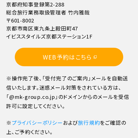
京都府知事登録第2-288
総合旅行業務取扱管理者 竹内雅哉
〒601-8002
京都市南区東九条上殿田町47
イビススタイルズ京都ステーション1F
11日目に当たる日以前
無料
WEB予約はこちら
10日目に当たる日以前
20%
※操作完了後、「受付完了のご案内」メールを自動送
7日目に当たる日以前
30%
信いたします。迷惑メール対策をされている方は､
「@mk-group.co.jp」のドメインからのメールを受信
旅行開始日の前日
40%
許可に設定してください。
旅行開始日の当日
50%
※
プライバシーポリシー
および
旅行規約
をご確認の
上、ご予約ください。