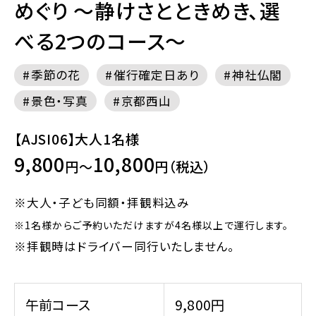
めぐり ～静けさとときめき、選
べる2つのコース～
季節の花
催行確定日あり
神社仏閣
景色・写真
京都西山
【AJSI06】大人1名様
9,800
10,800
円～
円（税込）
※大人・子ども同額・拝観料込み
※1名様からご予約いただけますが4名様以上で運行します。
※拝観時はドライバー同行いたしません。
午前コース
9,800円