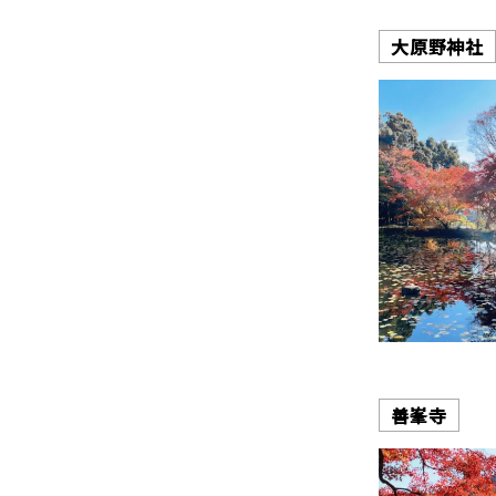
大原野神社
善峯寺