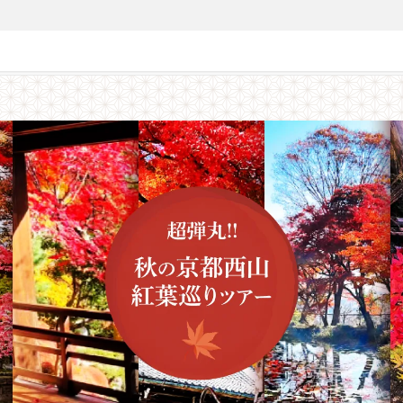
募集終了】超弾丸!! 秋の京都西山 紅葉巡りツアー ～京都西山の魅力を凝縮！１