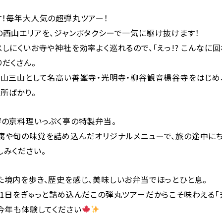
す！毎年大人気の超弾丸ツアー！
の西山エリアを、ジャンボタクシーで一気に駆け抜けます！
しにくいお寺や神社を効率よく巡れるので、「えっ!? こんなに回
だくさん。
西山三山として名高い善峯寺・光明寺・柳谷観音楊谷寺をはじめ
所ばかり。
評の京料理いっぷく亭の特製弁当。
腐や旬の味覚を詰め込んだオリジナルメニューで、旅の途中にち
しみください。
た境内を歩き、歴史を感じ、美味しいお弁当でほっとひと息。
1日をぎゅっと詰め込んだこの弾丸ツアーだからこそ味わえる「
今年も体験してください