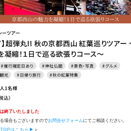
シーツアー
】超弾丸!! 秋の京都西山 紅葉巡りツアー
を凝縮！１日で巡る欲張りコース～
催行確定日あり
神社仏閣
景色・写真
グルメ
観光
日帰り旅行
秋の紅葉特集
大人1名様
税込）
は終了いたしました
る場合もございますので
お問合せフォーム
にてご相談ください。
TOPはこちら▶
＞