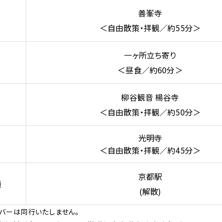
善峯寺
＜自由散策・拝観／約55分＞
一ヶ所立ち寄り
＜昼食／約60分＞
柳谷観音 楊谷寺
＜自由散策・拝観／約50分＞
光明寺
＜自由散策・拝観／約45分＞
京都駅
頃
(解散)
イバーは同行いたしません。