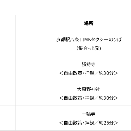
場所
京都駅八条口MKタクシーのりば
（集合・出発)
勝持寺
＜自由散策・拝観／約30分＞
大原野神社
＜自由散策・拝観／約30分＞
十輪寺
＜自由散策・拝観／約25分＞