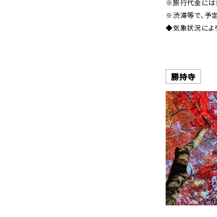
※旅行代金には拝
※渋滞等で、予
◆気象状況によ
勝持寺