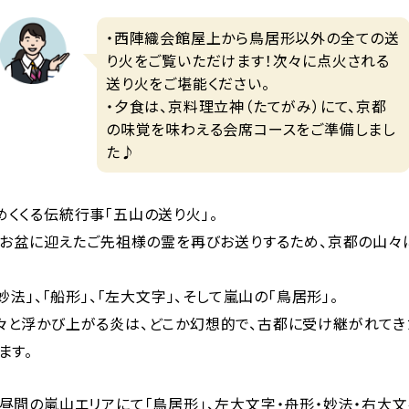
・西陣織会館屋上から鳥居形以外の全ての送
り火をご覧いただけます！次々に点火される
送り火をご堪能ください。
・夕食は、京料理立神（たてがみ）にて、京都
の味覚を味わえる会席コースをご準備しまし
た♪
くくる伝統行事「五山の送り火」。
日、お盆に迎えたご先祖様の霊を再びお送りするため、京都の山々
妙法」、「船形」、「左大文字」、そして嵐山の「鳥居形」。
々と浮かび上がる炎は、どこか幻想的で、古都に受け継がれてき
ます。
昼間の嵐山エリアにて「鳥居形」、左大文字・舟形・妙法・右大