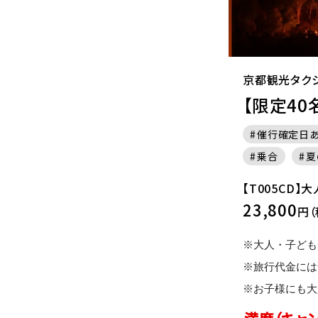
京都観光タク
【限定4
催行確定日
乗合
夏
【T005CD】
23,800
円（
※大人・子ども
※旅行代金には
※お子様にも大