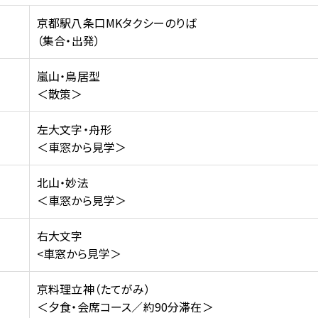
京都駅八条口MKタクシーのりば
（集合・出発）
嵐山・鳥居型
＜散策＞
左大文字・舟形
＜車窓から見学＞
北山・妙法
＜車窓から見学＞
右大文字
<車窓から見学＞
京料理立神（たてがみ）
＜夕食・会席コース／約90分滞在＞