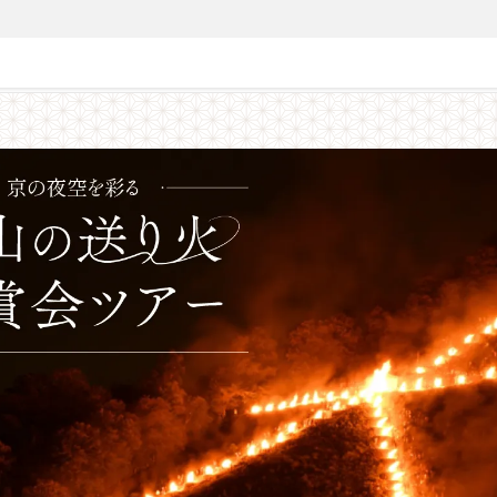
限定40名】京の夜空を彩る「五山の送り火」特別鑑賞ツアー