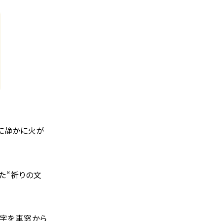
に静かに火が
た“祈りの文
文字を車窓から