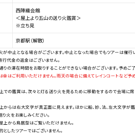
西陣織会館
＜屋上より五山の送り火鑑賞＞
※立ち見
京都駅（解散）
火が中止となる場合がございます。中止となった場合でもツアーは催行い
旅行代金の返金はございません。
通りの滞在時間をお取りすることができない場合がございます。予めご了
は傘はご利用いただけません。雨天の場合に備えてレインコートなど予
上での鑑賞は、次々と灯る送り火を見るために移動をするので会場に席
上からは右大文字が真正面に見えます。ほかに船、妙、法、左大文字が鑑
送り火をお楽しみください。
屋上から鳥居型はご覧いただけません。
的としたツアーではございません。