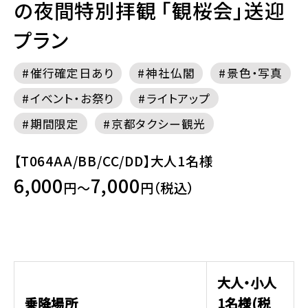
の夜間特別拝観 「観桜会」送迎
プラン
催行確定日あり
神社仏閣
景色・写真
イベント・お祭り
ライトアップ
期間限定
京都タクシー観光
【T064AA/BB/CC/DD】大人1名様
6,000
7,000
円～
円（税込）
大人・小人
乗降場所
1名様(税