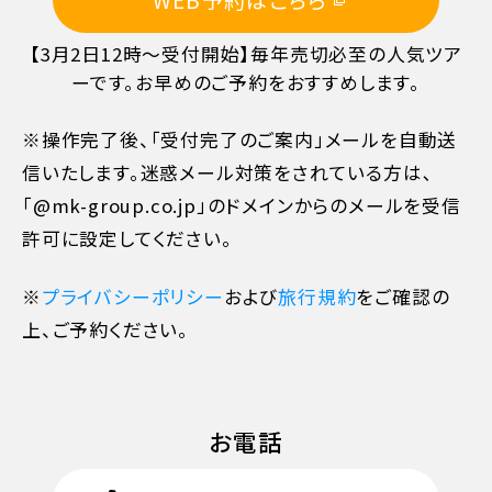
10日目に当たる日以前
20%
【3月2日12時～受付開始】毎年売切必至の人気ツア
7日目に当たる日以前
30%
ーです。お早めのご予約をおすすめします。
※操作完了後、「受付完了のご案内」メールを自動送
旅行開始日の前日
40%
信いたします。迷惑メール対策をされている方は､
「@mk-group.co.jp」のドメインからのメールを受信
旅行開始日の当日
50%
許可に設定してください。
※
プライバシーポリシー
および
旅行規約
をご確認の
旅行開始後又は無連絡
100%
上、ご予約ください。
お電話