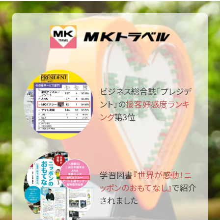
ビジネス総合誌「プレジデ
ント」の
接客好感度ランキ
ング
第3位
学習図書
『世界が感動！ニ
ッポンのおもてなし』
で紹介
されました