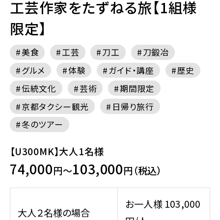
工芸作家をたずねる旅【1組様
限定】
美食
工芸
刀工
刀鍛冶
グルメ
体験
ガイド・講座
歴史
伝統文化
芸術
期間限定
京都タクシー観光
日帰り旅行
冬のツアー
【U300MK】大人1名様
74,000
103,000
円～
円（税込）
お一人様 103,000
大人２名様の場合