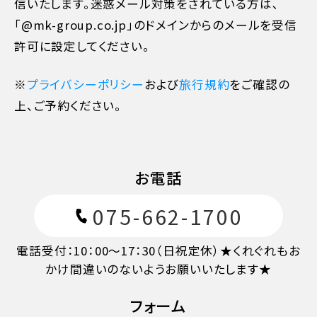
信いたします。迷惑メール対策をされている方は､
「@mk-group.co.jp」のドメインからのメールを受信
旅行開始日の前日
40%
許可に設定してください。
旅行開始日の当日
50%
※
プライバシーポリシー
および
旅行規約
をご確認の
上、ご予約ください。
旅行開始後又は無連絡
100%
お電話
075-662-1700
電話受付：10：00～17：30（日祝定休）★くれぐれもお
かけ間違いのないようお願いいたします★
フォーム