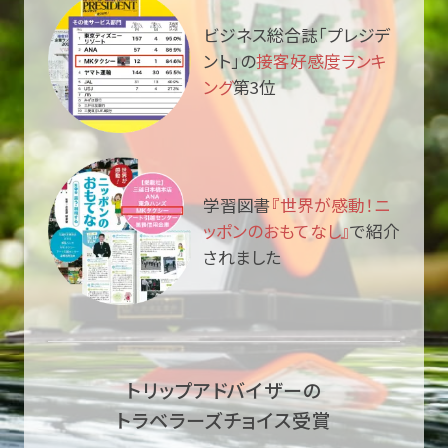
ビジネス総合誌「プレジデ
ント」の
接客好感度ランキ
ング
第3位
学習図書
『世界が感動！ニ
ッポンのおもてなし』
で紹介
されました
トリップアドバイザーの
トラベラーズチョイス受賞