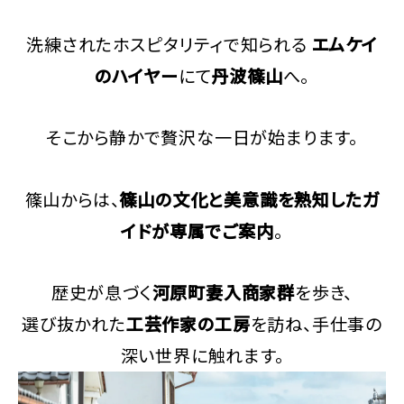
洗練されたホスピタリティで知られる
エムケイ
のハイヤー
にて
丹波篠山
へ。
そこから静かで贅沢な一日が始まります。
篠山からは、
篠山の文化と美意識を熟知したガ
イドが専属でご案内
。
歴史が息づく
河原町妻入商家群
を歩き、
選び抜かれた
工芸作家の工房
を訪ね、手仕事の
深い世界に触れます。