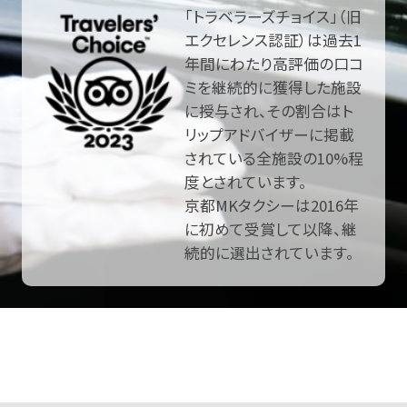
「トラベラーズチョイス」（旧
エクセレンス認証）は過去1
年間にわたり高評価の口コ
ミを継続的に獲得した施設
に授与され、その割合はト
リップアドバイザーに掲載
されている全施設の10%程
度とされています。
京都MKタクシーは2016年
に初めて受賞して以降、継
続的に選出されています。