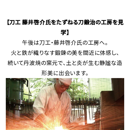
【刀工 藤井啓介氏をたずねる刀鍛治の工房を見
学】
午後は刀工・藤井啓介氏の工房へ。
火と鉄が織りなす鍛錬の美を間近に体感し、
続いて丹波焼の窯元で、土と炎が生む静謐な造
形美に出会います。