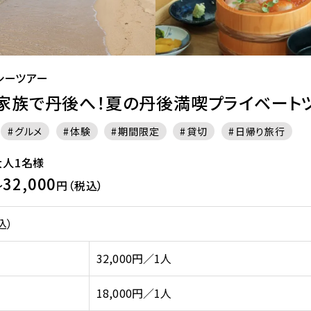
シーツアー
家族で丹後へ！夏の丹後満喫プライベート
グルメ
体験
期間限定
貸切
日帰り旅行
】大人1名様
32,000
～
円（税込）
込）
32,000円／1人
18,000円／1人