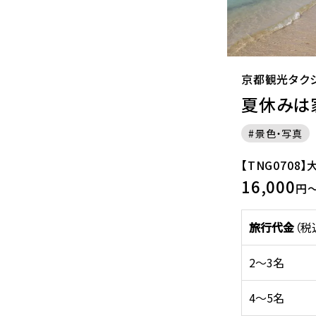
京都観光タク
夏休みは
景色・写真
【TNG0708
16,000
円
旅行代金
（税
2～3名
4～5名