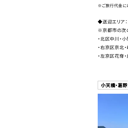
※ご旅行代金に
◆送迎エリア
※京都市の次
・北区中川・小
・右京区京北
・左京区花脊・
小天橋・葛