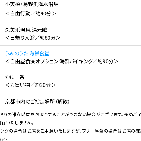
小天橋・葛野浜海水浴場
＜自由行動／約90分＞
久美浜温泉 湯元館
＜日帰り入浴／約60分＞
うみのうた 海鮮食堂
＜自由昼食★オプション:海鮮バイキング／約90分＞
かに一番
＜お買い物／約20分＞
京都市内のご指定場所（解散）
通りの滞在時間をお取りすることができない場合がございます。予めご了
同行いたしません。
キングの場合はお席をご用意いたしますが、フリー昼食の場合はお席の確
い。