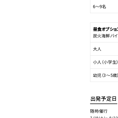
6～9名
昼食オプショ
炭火海鮮バイ
大人
小人（小学生
幼児（3～5歳
出発予定日
随時催行
7/18(土)～8/23