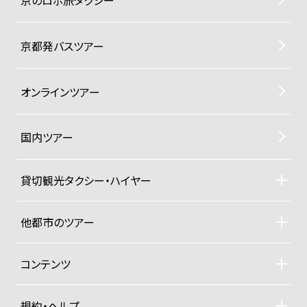
京のロボ旅タクシー
京都発バスツアー
オンラインツアー
国内ツアー
貸切観光タクシー・ハイヤー
貸切観光タクシー・ハイヤーTOP
車両ラインナップと料金
他都市のツアー
ご利用規約
札幌観光タクシーツアー
東京観光タクシーツアー
コンテンツ
沖縄ヨットクルーザー
ドライバー紹介
四季折々の京都紀行
規約・ヘルプ