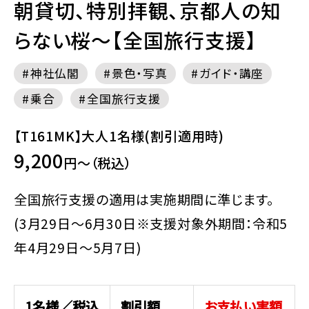
朝貸切、特別拝観、京都人の知
らない桜～【全国旅行支援】
神社仏閣
景色・写真
ガイド・講座
乗合
全国旅行支援
【T161MK】大人1名様(割引適用時)
9,200
円～（税込）
全国旅行支援の適用は実施期間に準じます。
(3月29日～6月30日※支援対象外期間：令和5
年4月29日～5月7日)
1名様／税込
割引額
お支払い実額