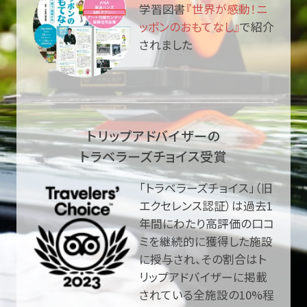
学習図書
『世界が感動！ニ
ッポンのおもてなし』
で紹介
されました
トリップアドバイザーの
トラベラーズチョイス受賞
「トラベラーズチョイス」（旧
エクセレンス認証）は過去1
年間にわたり高評価の口コ
ミを継続的に獲得した施設
に授与され、その割合はト
リップアドバイザーに掲載
されている全施設の10%程