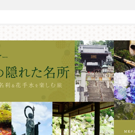
都の隠れた名所ツアー ～ 長岡京の名刹＆花手水を楽しむ旅 ～