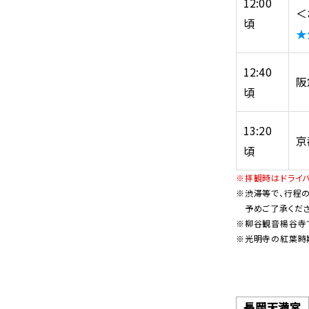
12:00
＜
頃
★
12:40
阪
頃
13:20
京
頃
※拝観時はドライ
※渋滞等で、行程
予めご了承くださ
※柳谷観音楊谷寺
※光明寺の紅葉時
長岡天満宮