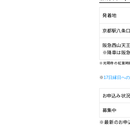
発着地
京都駅八条口
阪急西山天
※降車は阪
※光明寺の紅葉時
※
17日縁日へ
お申込み状況
募集中
※最新のお申