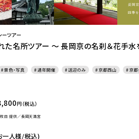
シーツアー
れた名所ツアー ～ 長岡京の名刹＆花手水
景色・写真
通年開催
送迎のみ
京都西山
京都
8,800
円（税込）
3枚目 提供／長岡天満宮
お一人様/税込)