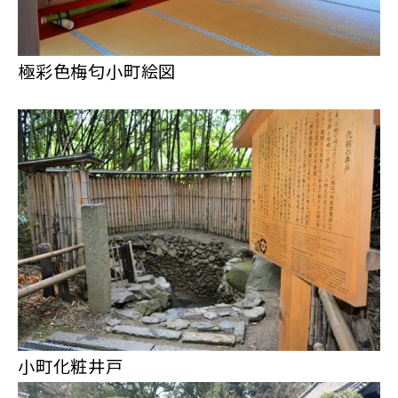
極彩色梅匂小町絵図
小町化粧井戸