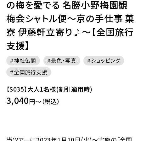
の梅を愛でる 名勝小野梅園観
梅会シャトル便～京の手仕事 菓
寮 伊藤軒立寄り♪～【全国旅行
支援】
神社仏閣
景色・写真
ショッピング
全国旅行支援
【S035】大人1名様(割引適用時)
3,040
円～（税込）
当ツアーは2023年1月10日(火)～実施の「全国