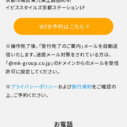
京都市南区東九条上殿田町47
イビススタイルズ京都ステーション1F
11日目に当たる日以前
無料
WEB予約はこちら
10日目に当たる日以前
20%
※操作完了後、「受付完了のご案内」メールを自動送
7日目に当たる日以前
30%
信いたします。迷惑メール対策をされている方は､
「@mk-group.co.jp」のドメインからのメールを受信
旅行開始日の前日
40%
許可に設定してください。
旅行開始日の当日
50%
※
プライバシーポリシー
および
旅行規約
をご確認の
上、ご予約ください。
旅行開始後又は無連絡
100%
お電話