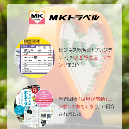
ビジネス総合誌「プレジデ
ント」の
接客好感度ランキ
ング
第3位
学習図書
『世界が感動！ニ
ッポンのおもてなし』
で紹介
されました