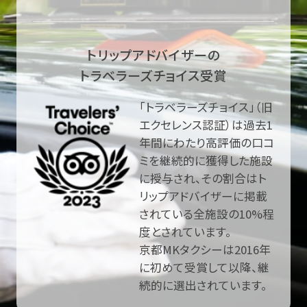
トリップアドバイザーの
トラベラーズチョイス受賞
「トラベラーズチョイス」（旧
エクセレンス認証）は過去1
年間にわたり高評価の口コ
ミを継続的に獲得した施設
に授与され、その割合はト
リップアドバイザーに掲載
されている全施設の10%程
度とされています。
京都MKタクシーは2016年
に初めて受賞して以降、継
続的に選出されています。