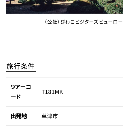
（公社）びわこビジターズビューロー
旅行条件
ツアーコ
T181MK
ード
出発地
草津市