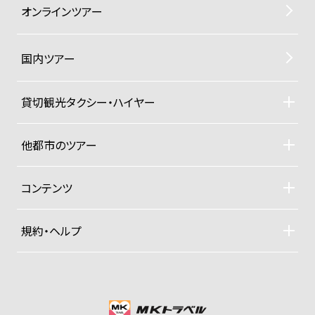
オンラインツアー
国内ツアー
貸切観光タクシー・ハイヤー
貸切観光タクシー・ハイヤーTOP
車両ラインナップと料金
他都市のツアー
ご利用規約
札幌観光タクシーツアー
東京観光タクシーツアー
コンテンツ
沖縄ヨットクルーザー
ドライバー紹介
四季折々の京都紀行
規約・ヘルプ
大手旅行社パックツアー
募集型企画旅行約款
プライベートジャンボ空港送迎便
お支払い方法
グッズ販売
プライバシーポリシー
会社概要