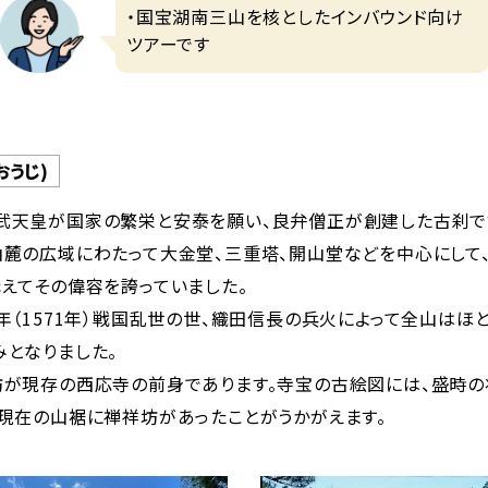
・国宝湖南三山を核としたインバウンド向け
ツアーです
おうじ)
武天皇が国家の繁栄と安泰を願い、良弁僧正が創建した古刹で
山麓の広域にわたって大金堂、三重塔、開山堂などを中心にして
構えてその偉容を誇っていました。
年（1571年）戦国乱世の世、織田信長の兵火によって全山はほ
みとなりました。
坊が現存の西応寺の前身であります。寺宝の古絵図には、盛時
、現在の山裾に禅祥坊があったことがうかがえます。