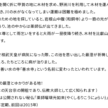
を開く折に甲賀の地に木材を求め、野洲川を利用して木材を運
続き、川の水がなくなってしまい運搬は困難を極めました。
のための地を探していると、岩根山中腹（和銅寺）より一筋の光が
あり、池の中からは薬師仏が出てきました。
本尊として雨乞いをすると大雨が一昼夜降り続き、木材を比叡山
す。
で桓武天皇が病気になった際、この池を思い出した最澄が祈祷
ろ、たちどころに病が治りました。
ら善い水の寺「善水寺」という名前に変わったといわれています。
の最澄とゆかりがある地！
の天台宗の開祖であり、伝教大師として広く知られます ）
公開されない秘仏「薬師瑠璃光如来(やくしるりこうにょらい)
期、前回は2015年）