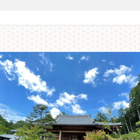
つき＞湖南三山めぐりと国宝「善水寺」本堂の檜皮屋根葺き替え工事見学