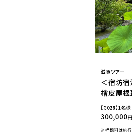
滋賀ツアー
＜宿坊宿
檜皮屋根
【G028】1名様
300,000
円
※拝観料は旅行