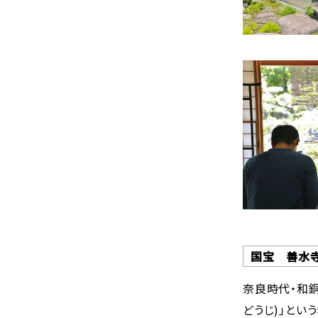
国宝 善水寺
奈良時代・和銅
どうじ)」とい