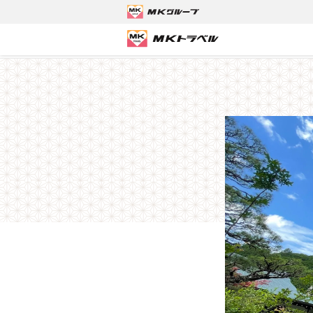
MKトラベルTOP
滋賀ツアー
＜宿坊宿泊体験