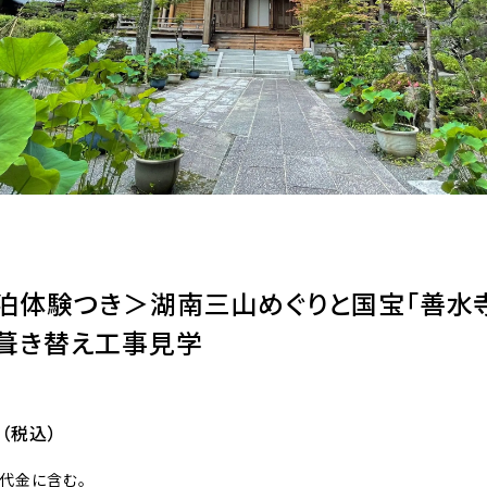
泊体験つき＞湖南三山めぐりと国宝「善水
葺き替え工事見学
（税込）
代金に含む。