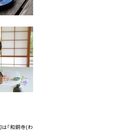
初は「和銅寺(わ