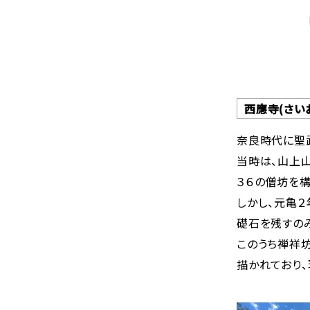
西應寺(さい
奈良時代に聖
当時は、山上
３６の僧坊を
しかし、元亀２
礎石を残すの
このうち禅祥
描かれており