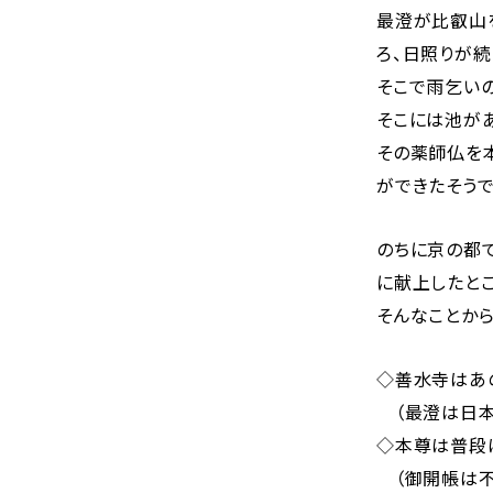
最澄が比叡山
ろ、日照りが
そこで雨乞い
そこには池が
その薬師仏を
ができたそうで
のちに京の都
に献上したとこ
そんなことか
◇善水寺はあ
（最澄は日本
◇本尊は普段は
（御開帳は不定