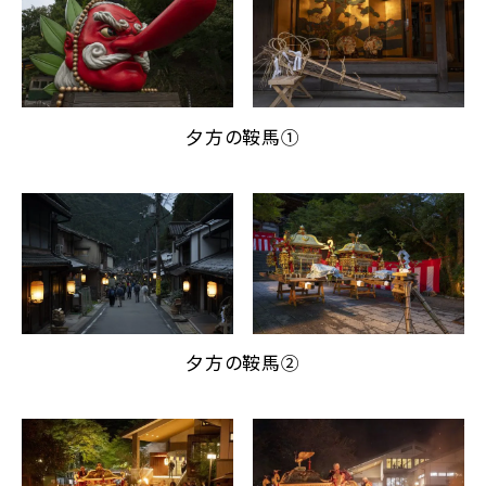
夕方の鞍馬①
夕方の鞍馬②