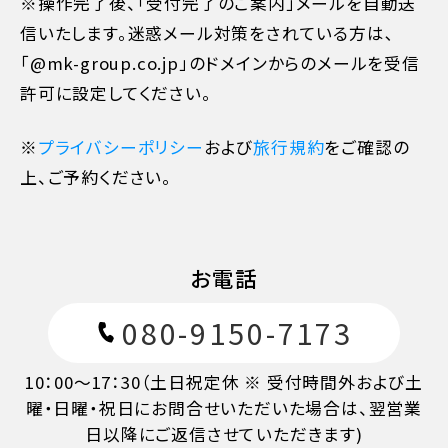
※操作完了後、「受付完了のご案内」メールを自動送
信いたします。迷惑メール対策をされている方は､
旅行開始日の当日
50%
「@mk-group.co.jp」のドメインからのメールを受信
許可に設定してください。
旅行開始後又は無連絡
100%
※
プライバシーポリシー
および
旅行規約
をご確認の
上、ご予約ください。
お電話
080-9150-7173
10：00～17：30（土日祝定休 ※ 受付時間外および土
曜・日曜・祝日にお問合せいただいた場合は、翌営業
日以降にご返信させていただきます)