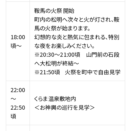
鞍馬の火祭 開始
町内の松明へ次々と火が灯され、鞍
馬の火祭が始まります。
18:00
幻想的な炎と熱気に包まれる、特別
頃～
な夜をお楽しみください。
※20:30～21:00頃 山門前の石段
へ大松明が終結～
※21:50頃 火祭を町中で自由見学
22:00
～
くらま温泉敷地内
22:50
＜お神輿の巡行を見学＞
頃