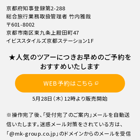
京都府知事登録第2-288
総合旅行業務取扱管理者 竹内雅哉
〒601-8002
京都市南区東九条上殿田町47
イビススタイルズ京都ステーション1F
11日目に当たる日以前
無料
★人気のツアーにつきお早めのご予約を
10日目に当たる日以前
20%
おすすめいたします
WEB予約はこちら
7日目に当たる日以前
30%
5月28日（木）12時より販売開始
旅行開始日の前日
40%
※操作完了後、「受付完了のご案内」メールを自動送
信いたします。迷惑メール対策をされている方は､
旅行開始日の当日
50%
「@mk-group.co.jp」のドメインからのメールを受信