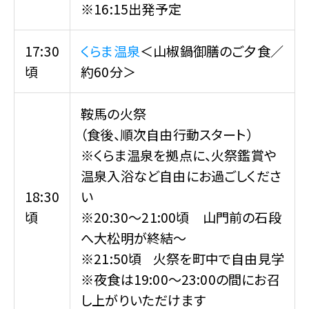
※16:15出発予定
17:30
くらま温泉
＜山椒鍋御膳のご夕食／
頃
約60分＞
鞍馬の火祭
（食後、順次自由行動スタート）
※くらま温泉を拠点に、火祭鑑賞や
温泉入浴など自由にお過ごしくださ
18:30
い
頃
※20:30～21:00頃 山門前の石段
へ大松明が終結～
※21:50頃 火祭を町中で自由見学
※夜食は19:00～23:00の間にお召
し上がりいただけます