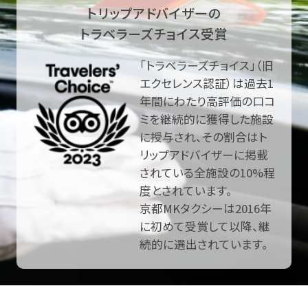
トリップアドバイザーの
トラベラーズチョイス受賞
「トラベラーズチョイス」（旧
エクセレンス認証）は過去1
年間にわたり高評価の口コ
ミを継続的に獲得した施設
に授与され、その割合はト
リップアドバイザーに掲載
されている全施設の10%程
度とされています。
京都MKタクシーは2016年
に初めて受賞して以降、継
続的に選出されています。