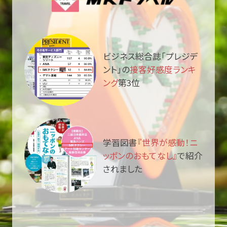
ビジネス総合誌「プレジデ
ント」の
接客好感度ランキ
ング
第3位
学習図書
『世界が感動！ニ
ッポンのおもてなし』
で紹介
されました