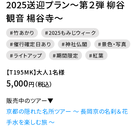
2025送迎プラン～第２弾 柳谷
観音 楊谷寺～
竹あかり
2025もみじウィーク
催行確定日あり
神社仏閣
景色・写真
ライトアップ
期間限定
紅葉
【T195MK】大人1名様
5,000
円（税込）
販売中のツアー▼
京都の隠れた名所ツアー ～ 長岡京の名刹＆花
手水を楽しむ旅 ～