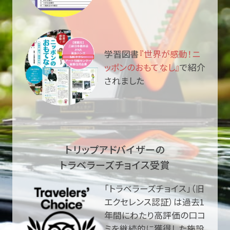
学習図書
『世界が感動！ニ
ッポンのおもてなし』
で紹介
されました
トリップアドバイザーの
トラベラーズチョイス受賞
「トラベラーズチョイス」（旧
エクセレンス認証）は過去1
年間にわたり高評価の口コ
ミを継続的に獲得した施設